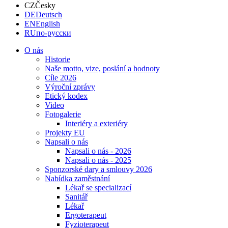
CZ
Česky
DE
Deutsch
EN
English
RU
по-русски
O nás
Historie
Naše motto, vize, poslání a hodnoty
Cíle 2026
Výroční zprávy
Etický kodex
Video
Fotogalerie
Interiéry a exteriéry
Projekty EU
Napsali o nás
Napsali o nás - 2026
Napsali o nás - 2025
Sponzorské dary a smlouvy 2026
Nabídka zaměstnání
Lékař se specializací
Sanitář
Lékař
Ergoterapeut
Fyzioterapeut