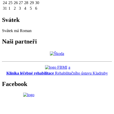
24
25
26
27
28
29
30
31
1
2
3
4
5
6
Svátek
Svátek má
Roman
Naši partneři
a
Klinika léčebné rehabilitace
Rehabilitačního ústavu Kladruby
Facebook