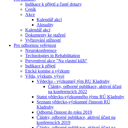
Indikace k přijetí a časté dotazy
Ceník
Akce
Kalendář akcí
Aktuality
Kalendář akcí
Dokumenty ke stažení
Vyřizování stížností
Pro odbornou veřejnost
Neurokonference
Technologies in Rehabilitation
Preventivní akce "Na vlastní kůži"
Indikace k přijetí
Etická komise a výzkum
Věda, výzkum, vývoj
Vědecko - výzkumný tým RU Kladruby
Články, odborné publikace, aktivní účast
na konferencích 2022
Statut vědecko-výzkumného týmu RÚ Kladruby
Seznam vědecko-výzkumné činnosti RÚ
Kladruby
Odborná činnost do roku 2019
Články, odborné publikace, aktivní účast na
konferencích 2019
Články, odborné publikace, aktivní účast na