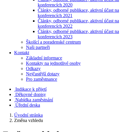
konferencích 2020
Články, odborné publikace, aktivní účast na
konferencích 2021
Články, odborné publikace, aktivní účast na
konferencích 2022
Články, odborné publikace, aktivní účast na
konferencích 2023
Školící a poradenské centrum
Naši partneři
Kontakt
Základní informace
Kontakty na jednotlivé osoby
Odkazy
Nejčastější dotazy
Pro zaměstnance
Indikace k přijetí
Děkovné dopisy
Nabídka zaměstnání
Úřední deska
Úvodní stránka
Změna vzhledu