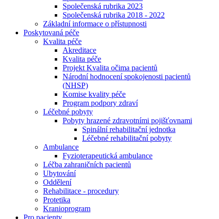
Společenská rubrika 2023
Společenská rubrika 2018 - 2022
Základní informace o přístupnosti
Poskytovaná péče
Kvalita péče
Akreditace
Kvalita péče
Projekt Kvalita očima pacientů
Národní hodnocení spokojenosti pacientů
(NHSP)
Komise kvality péče
Program podpory zdraví
Léčebné pobyty
Pobyty hrazené zdravotními pojišťovnami
Spinální rehabilitační jednotka
Léčebné rehabilitační pobyty
Ambulance
Fyzioterapeutická ambulance
Léčba zahraničních pacientů
Ubytování
Oddělení
Rehabilitace - procedury
Protetika
Kranioprogram
Pro pacienty