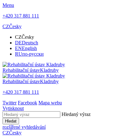
Menu
+420 317 881 111
CZ
Česky
CZ
Česky
DE
Deutsch
EN
English
RU
по-русски
Rehabilitační ústav
Kladruby
Rehabilitační ústav
Kladruby
+420 317 881 111
Twitter
Facebook
Mapa webu
Vytisknout
Hledaný výraz
Hledat
rozšířené vyhledávání
CZ
Česky