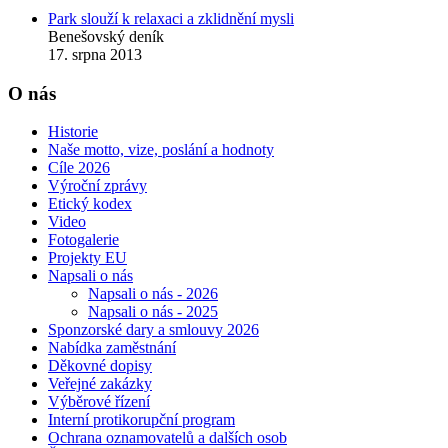
Park slouží k relaxaci a zklidnění mysli
Benešovský deník
17. srpna 2013
O nás
Historie
Naše motto, vize, poslání a hodnoty
Cíle 2026
Výroční zprávy
Etický kodex
Video
Fotogalerie
Projekty EU
Napsali o nás
Napsali o nás - 2026
Napsali o nás - 2025
Sponzorské dary a smlouvy 2026
Nabídka zaměstnání
Děkovné dopisy
Veřejné zakázky
Výběrové řízení
Interní protikorupční program
Ochrana oznamovatelů a dalších osob