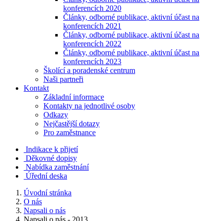
konferencích 2020
Články, odborné publikace, aktivní účast na
konferencích 2021
Články, odborné publikace, aktivní účast na
konferencích 2022
Články, odborné publikace, aktivní účast na
konferencích 2023
Školící a poradenské centrum
Naši partneři
Kontakt
Základní informace
Kontakty na jednotlivé osoby
Odkazy
Nejčastější dotazy
Pro zaměstnance
Indikace k přijetí
Děkovné dopisy
Nabídka zaměstnání
Úřední deska
Úvodní stránka
O nás
Napsali o nás
Napsali o nás - 2013