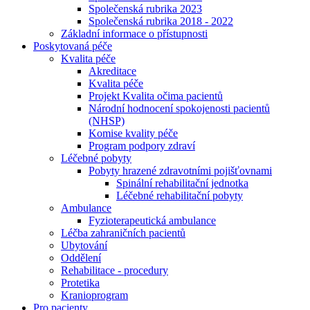
Společenská rubrika 2023
Společenská rubrika 2018 - 2022
Základní informace o přístupnosti
Poskytovaná péče
Kvalita péče
Akreditace
Kvalita péče
Projekt Kvalita očima pacientů
Národní hodnocení spokojenosti pacientů
(NHSP)
Komise kvality péče
Program podpory zdraví
Léčebné pobyty
Pobyty hrazené zdravotními pojišťovnami
Spinální rehabilitační jednotka
Léčebné rehabilitační pobyty
Ambulance
Fyzioterapeutická ambulance
Léčba zahraničních pacientů
Ubytování
Oddělení
Rehabilitace - procedury
Protetika
Kranioprogram
Pro pacienty