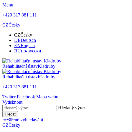
Menu
+420 317 881 111
CZ
Česky
CZ
Česky
DE
Deutsch
EN
English
RU
по-русски
Rehabilitační ústav
Kladruby
Rehabilitační ústav
Kladruby
+420 317 881 111
Twitter
Facebook
Mapa webu
Vytisknout
Hledaný výraz
Hledat
rozšířené vyhledávání
CZ
Česky