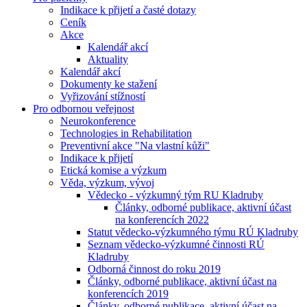
Indikace k přijetí a časté dotazy
Ceník
Akce
Kalendář akcí
Aktuality
Kalendář akcí
Dokumenty ke stažení
Vyřizování stížností
Pro odbornou veřejnost
Neurokonference
Technologies in Rehabilitation
Preventivní akce "Na vlastní kůži"
Indikace k přijetí
Etická komise a výzkum
Věda, výzkum, vývoj
Vědecko - výzkumný tým RU Kladruby
Články, odborné publikace, aktivní účast
na konferencích 2022
Statut vědecko-výzkumného týmu RÚ Kladruby
Seznam vědecko-výzkumné činnosti RÚ
Kladruby
Odborná činnost do roku 2019
Články, odborné publikace, aktivní účast na
konferencích 2019
Články, odborné publikace, aktivní účast na