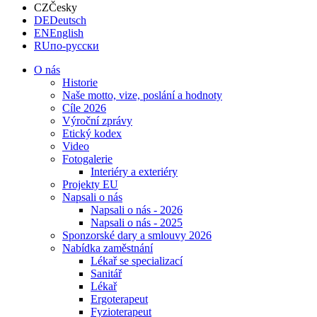
CZ
Česky
DE
Deutsch
EN
English
RU
по-русски
O nás
Historie
Naše motto, vize, poslání a hodnoty
Cíle 2026
Výroční zprávy
Etický kodex
Video
Fotogalerie
Interiéry a exteriéry
Projekty EU
Napsali o nás
Napsali o nás - 2026
Napsali o nás - 2025
Sponzorské dary a smlouvy 2026
Nabídka zaměstnání
Lékař se specializací
Sanitář
Lékař
Ergoterapeut
Fyzioterapeut