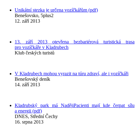
Unikátní stezka je určena vozíčkářům (pdf)
Benešovsko, 5plus2
12. září 2013
13. září 2013 otevřena bezbariérová turistická trasa
pro vozíčkáře v Kladrubech
Klub českých turistů
V Kladrubech mohou vyrazit na túru zdraví, ale i vozíčkáři
Benešovský deník
14. září 2013
Kladrubský park má NadějiPacienti mají kde čerpat sílu
a energii (pdf)
DNES, Střední Čechy
16. srpna 2013