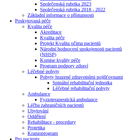
Společenská rubrika 2023
Společenská rubrika 2018 - 2022
Základní informace o přístupnosti
Poskytovaná péče
Kvalita péče
Akreditace
Kvalita péče
Projekt Kvalita očima pacientů
Národní hodnocení spokojenosti pacientů
(NHSP)
Komise kvality péče
Program podpory zdraví
Léčebné pobyty
Pobyty hrazené zdravotními pojišťovnami
Spinální rehabilitační jednotka
Léčebné rehabilitační pobyty
Ambulance
Fyzioterapeutická ambulance
Léčba zahraničních pacientů
Ubytování
Oddělení
Rehabilitace - procedury
Protetika
Kranioprogram
Pro pacienty