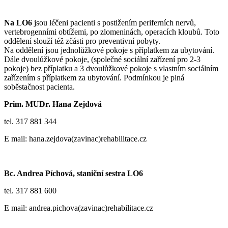
Na LO6
jsou léčeni pacienti s postižením periferních nervů,
vertebrogenními obtížemi, po zlomeninách, operacích kloubů. Toto
oddělení slouží též zčásti pro preventivní pobyty.
Na oddělení jsou jednolůžkové pokoje s příplatkem za ubytování.
Dále dvoulůžkové pokoje, (společné sociální zařízení pro 2-3
pokoje) bez příplatku a 3 dvoulůžkové pokoje s vlastním sociálním
zařízením s příplatkem za ubytování. Podmínkou je plná
soběstačnost pacienta.
Prim. MUDr. Hana Zejdová
tel. 317 881 344
E mail: hana.zejdova(zavinac)rehabilitace.cz
Bc. Andrea Píchová, staniční sestra LO6
tel. 317 881 600
E mail: andrea.pichova(zavinac)rehabilitace.cz