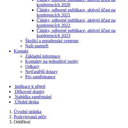
konferencích 2020
Články, odborné publikace, aktivní účast na
konferencích 2021
Články, odborné publikace, aktivní účast na
konferencích 2022
Články, odborné publikace, aktivní účast na
konferencích 2023
Školící a poradenské centrum
Naši partneři
Kontakt
Základní informace
Kontakty na jednotlivé osoby
Odkazy
Nejčastější dotazy
Pro zaměstnance
Indikace k přijetí
Děkovné dopisy
Nabídka zaměstnání
Úřední deska
Úvodní stránka
Poskytovaná péče
Oddělení