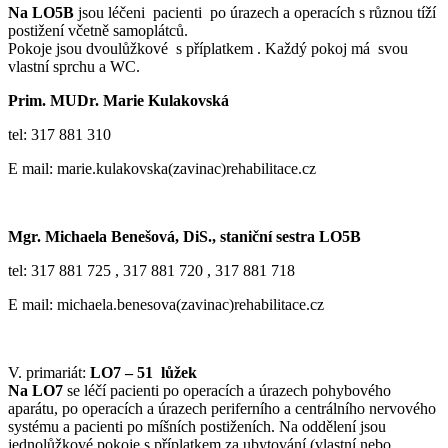
Na LO5B
jsou léčeni pacienti po úrazech a operacích s různou tíží
postižení včetně samoplátců.
Pokoje jsou dvoulůžkové s příplatkem . Každý pokoj má svou
vlastní sprchu a WC.
Prim. MUDr. Marie Kulakovská
tel: 317 881 310
E mail: marie.kulakovska(zavinac)rehabilitace.cz
Mgr. Michaela Benešová, DiS., staniční sestra LO5B
tel: 317 881 725 , 317 881 720 , 317 881 718
E mail: michaela.benesova(zavinac)rehabilitace.cz
V. primariát:
LO7 – 51 lůžek
Na LO7
se léčí pacienti po operacích a úrazech pohybového
aparátu, po operacích a úrazech periferního a centrálního nervového
systému a pacienti po míšních postiženích. Na oddělení jsou
jednolůžkové pokoje s příplatkem za ubytování (vlastní nebo