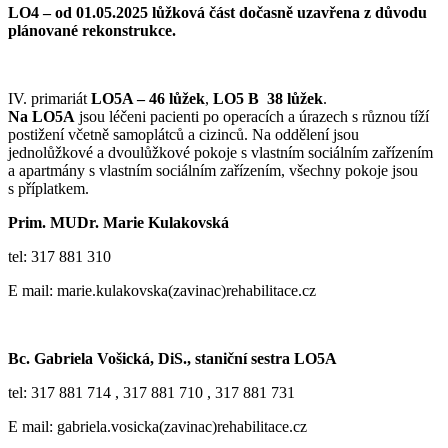
LO4 – od 01.05.2025 lůžková část dočasně uzavřena z důvodu
plánované rekonstrukce.
IV. primariát
LO5A – 46 lůžek
,
LO5 B 38 lůžek
.
Na LO5A
jsou léčeni pacienti po operacích a úrazech s různou tíží
postižení včetně samoplátců a cizinců. Na oddělení jsou
jednolůžkové a dvoulůžkové pokoje s vlastním sociálním zařízením
a apartmány s vlastním sociálním zařízením, všechny pokoje jsou
s příplatkem.
Prim. MUDr. Marie Kulakovská
tel: 317 881 310
E mail: marie.kulakovska(zavinac)rehabilitace.cz
Bc. Gabriela Vošická, DiS., staniční sestra LO5A
tel: 317 881 714 , 317 881 710 , 317 881 731
E mail: gabriela.vosicka(zavinac)rehabilitace.cz