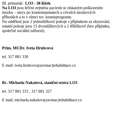
III. primariát:
LO3 - 38 lůžek
Na LO3
jsou léčeni zejména pacienti se získaným poškozením
mozku – stavy po kraniotraumatech a cévních mozkových
příhodách a to v rámci tzv. kranioprogramu
Na oddělení jsou 2 jednolůžkové pokoje s příplatkem za ubytování,
ostatní pokoje jsou 15 dvoulůžkových a 2 třílůžkové (bez příplatku,
společné sociální zařízení).
Prim. MUDr. Iveta Hrubcová
tel. 317 881 330
E mail: iveta.hrubcova(zavinac)rehabilitace.cz
Bc. Michaela Nakatová, staniční sestra LO3
tel. 317 881 333 , 317 881 327
E mail: michaela.nakatova(zavinac)rehabilitace.cz