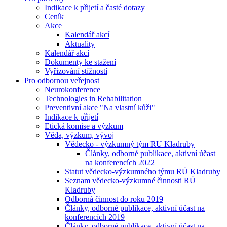
Indikace k přijetí a časté dotazy
Ceník
Akce
Kalendář akcí
Aktuality
Kalendář akcí
Dokumenty ke stažení
Vyřizování stížností
Pro odbornou veřejnost
Neurokonference
Technologies in Rehabilitation
Preventivní akce "Na vlastní kůži"
Indikace k přijetí
Etická komise a výzkum
Věda, výzkum, vývoj
Vědecko - výzkumný tým RU Kladruby
Články, odborné publikace, aktivní účast
na konferencích 2022
Statut vědecko-výzkumného týmu RÚ Kladruby
Seznam vědecko-výzkumné činnosti RÚ
Kladruby
Odborná činnost do roku 2019
Články, odborné publikace, aktivní účast na
konferencích 2019
Články, odborné publikace, aktivní účast na