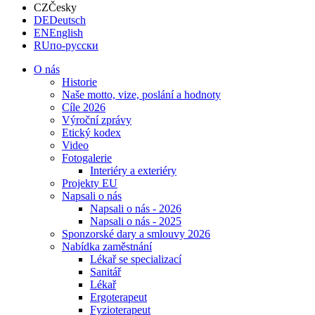
CZ
Česky
DE
Deutsch
EN
English
RU
по-русски
O nás
Historie
Naše motto, vize, poslání a hodnoty
Cíle 2026
Výroční zprávy
Etický kodex
Video
Fotogalerie
Interiéry a exteriéry
Projekty EU
Napsali o nás
Napsali o nás - 2026
Napsali o nás - 2025
Sponzorské dary a smlouvy 2026
Nabídka zaměstnání
Lékař se specializací
Sanitář
Lékař
Ergoterapeut
Fyzioterapeut