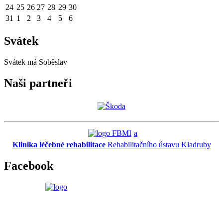
24
25
26
27
28
29
30
31
1
2
3
4
5
6
Svátek
Svátek má
Soběslav
Naši partneři
a
Klinika léčebné rehabilitace
Rehabilitačního ústavu Kladruby
Facebook