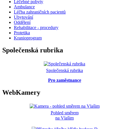
Léčebné pobyty
Ambulance
Léčba zahraničních pacientů
Ubytování
Oddělení
Rehabilitace - procedury
Protetika
Kranioprogram
Společenská rubrika
Společenská rubrika
Pro zaměstnance
WebKamery
Pohled směrem
na Vlašim