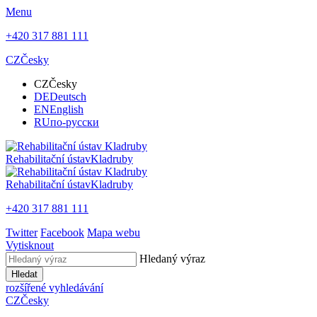
Menu
+420 317 881 111
CZ
Česky
CZ
Česky
DE
Deutsch
EN
English
RU
по-русски
Rehabilitační ústav
Kladruby
Rehabilitační ústav
Kladruby
+420 317 881 111
Twitter
Facebook
Mapa webu
Vytisknout
Hledaný výraz
Hledat
rozšířené vyhledávání
CZ
Česky