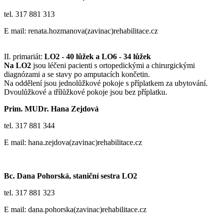
tel. 317 881 313
E mail: renata.hozmanova(zavinac)rehabilitace.cz
II. primariát:
LO2 - 40 lůžek a LO6 - 34 lůžek
Na LO2
jsou léčeni pacienti s ortopedickými a chirurgickými
diagnózami a se stavy po amputacích končetin.
Na oddělení jsou jednolůžkové pokoje s příplatkem za ubytování.
Dvoulůžkové a třílůžkové pokoje jsou bez příplatku.
Prim. MUDr. Hana Zejdová
tel. 317 881 344
E mail: hana.zejdova(zavinac)rehabilitace.cz
Bc. Dana Pohorská, staniční sestra LO2
tel. 317 881 323
E mail: dana.pohorska(zavinac)rehabilitace.cz