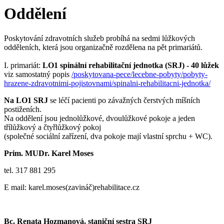
Oddělení
Poskytování zdravotních služeb probíhá na sedmi lůžkových
odděleních, která jsou organizačně rozdělena na pět primariátů.
I. primariát:
LO1 spinální rehabilitační jednotka (SRJ) - 40 lůžek
viz samostatný popis
/poskytovana-pece/lecebne-pobyty/pobyty-
hrazene-zdravotnimi-pojistovnami/spinalni-rehabilitacni-jednotka/
Na LO1 SRJ
se léčí pacienti po závažných čerstvých míšních
postiženích.
Na oddělení jsou jednolůžkové, dvoulůžkové pokoje a jeden
třílůžkový a čtyřlůžkový pokoj
(společné sociální zařízení, dva pokoje mají vlastní sprchu + WC).
Prim. MUDr. Karel Moses
tel. 317 881 295
E mail: karel.moses(zavináč)rehabilitace.cz
Bc. Renata Hozmanová, staniční sestra SRJ