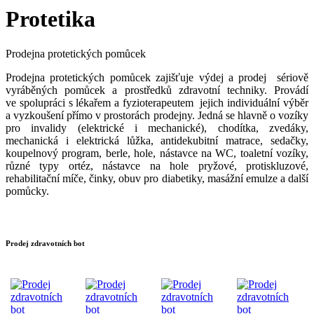
Protetika
Prodejna protetických pomůcek
Prodejna protetických pomůcek zajišťuje výdej a prodej sériově
vyráběných pomůcek a prostředků zdravotní techniky. Provádí
ve spolupráci s lékařem a fyzioterapeutem jejich individuální výběr
a vyzkoušení přímo v prostorách prodejny. Jedná se hlavně o vozíky
pro invalidy (elektrické i mechanické), chodítka, zvedáky,
mechanická i elektrická lůžka, antidekubitní matrace, sedačky,
koupelnový program, berle, hole, nástavce na WC, toaletní vozíky,
různé typy ortéz, nástavce na hole pryžové, protiskluzové,
rehabilitační míče, činky, obuv pro diabetiky, masážní emulze a další
pomůcky.
Prodej zdravotních bot