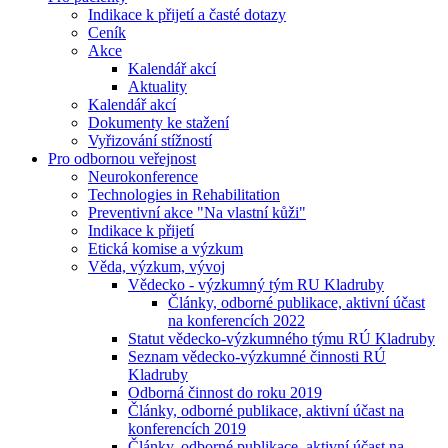
Indikace k přijetí a časté dotazy
Ceník
Akce
Kalendář akcí
Aktuality
Kalendář akcí
Dokumenty ke stažení
Vyřizování stížností
Pro odbornou veřejnost
Neurokonference
Technologies in Rehabilitation
Preventivní akce "Na vlastní kůži"
Indikace k přijetí
Etická komise a výzkum
Věda, výzkum, vývoj
Vědecko - výzkumný tým RU Kladruby
Články, odborné publikace, aktivní účast
na konferencích 2022
Statut vědecko-výzkumného týmu RÚ Kladruby
Seznam vědecko-výzkumné činnosti RÚ
Kladruby
Odborná činnost do roku 2019
Články, odborné publikace, aktivní účast na
konferencích 2019
Články, odborné publikace, aktivní účast na