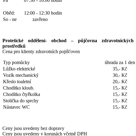
Pá
07:30 - 16:00 hodin
Oběd:
12:00 - 12:30 hodin
So - ne
zavřeno
Protetické oddělení- obchod – půjčovna zdravotnických
prostředků
Cena pro klienty zdravotních pojišťoven
Typ pomůcky
úhrada za 1 den
Lůžko elektrické
35,- Kč
Vozík mechanický
30,- Kč
Křeslo toaletní
20,- Kč
Chodítko kloub.
15,- Kč
Chodítko čtyřkolka
15,- Kč
Stolička do sprchy
15,- Kč
Nástavec WC
15,- Kč
Ceny jsou uvedeny bez dopravy
Ceny jsou uvedeny v korunách včetně DPH