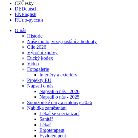
CZ
Česky
DE
Deutsch
EN
English
RU
по-русски
O nás
Historie
Naše motto, vize, poslání a hodnoty
Cíle 2026
Výroční zprávy
Etický kodex
Video
Fotogalerie
Interiéry a exteriéry
Projekty EU
Napsali o nás
Napsali o nás - 2026
Napsali o nás - 2025
Sponzorské dary a smlouvy 2026
Nabídka zaměstnání
Lékař se specializací
Sanitář
Lékař
Ergoterapeut
Fyzioterapeut