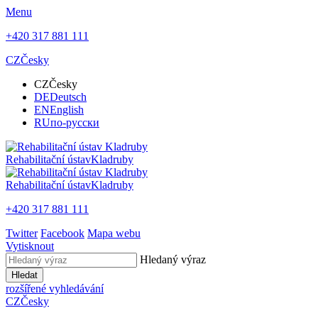
Menu
+420 317 881 111
CZ
Česky
CZ
Česky
DE
Deutsch
EN
English
RU
по-русски
Rehabilitační ústav
Kladruby
Rehabilitační ústav
Kladruby
+420 317 881 111
Twitter
Facebook
Mapa webu
Vytisknout
Hledaný výraz
Hledat
rozšířené vyhledávání
CZ
Česky