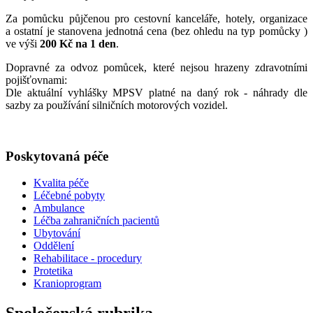
Za pomůcku půjčenou pro cestovní kanceláře, hotely, organizace
a ostatní je stanovena jednotná cena (bez ohledu na typ pomůcky )
ve výši
200 Kč na 1 den
.
Dopravné za odvoz pomůcek, které nejsou hrazeny zdravotními
pojišťovnami:
Dle aktuální vyhlášky MPSV platné na daný rok - náhrady dle
sazby za používání silničních motorových vozidel.
Poskytovaná péče
Kvalita péče
Léčebné pobyty
Ambulance
Léčba zahraničních pacientů
Ubytování
Oddělení
Rehabilitace - procedury
Protetika
Kranioprogram