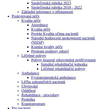
Společenská rubrika 2023
Společenská rubrika 2018 - 2022
Základní informace o přístupnosti
Poskytovaná péče
Kvalita péče
Akreditace
Kvalita péče
Projekt Kvalita očima pacientů
Národní hodnocení spokojenosti pacientů
(NHSP)
Komise kvality péče
Program podpory zdraví
Léčebné pobyty
Pobyty hrazené zdravotními pojišťovnami
Spinální rehabilitační jednotka
Léčebné rehabilitační pobyty
Ambulance
Fyzioterapeutická ambulance
Léčba zahraničních pacientů
Ubytování
Oddělení
Rehabilitace - procedury
Protetika
Kranioprogram
Pro pacienty