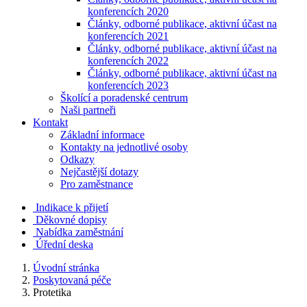
konferencích 2020
Články, odborné publikace, aktivní účast na
konferencích 2021
Články, odborné publikace, aktivní účast na
konferencích 2022
Články, odborné publikace, aktivní účast na
konferencích 2023
Školící a poradenské centrum
Naši partneři
Kontakt
Základní informace
Kontakty na jednotlivé osoby
Odkazy
Nejčastější dotazy
Pro zaměstnance
Indikace k přijetí
Děkovné dopisy
Nabídka zaměstnání
Úřední deska
Úvodní stránka
Poskytovaná péče
Protetika