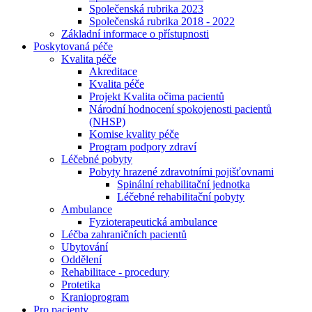
Společenská rubrika 2023
Společenská rubrika 2018 - 2022
Základní informace o přístupnosti
Poskytovaná péče
Kvalita péče
Akreditace
Kvalita péče
Projekt Kvalita očima pacientů
Národní hodnocení spokojenosti pacientů
(NHSP)
Komise kvality péče
Program podpory zdraví
Léčebné pobyty
Pobyty hrazené zdravotními pojišťovnami
Spinální rehabilitační jednotka
Léčebné rehabilitační pobyty
Ambulance
Fyzioterapeutická ambulance
Léčba zahraničních pacientů
Ubytování
Oddělení
Rehabilitace - procedury
Protetika
Kranioprogram
Pro pacienty