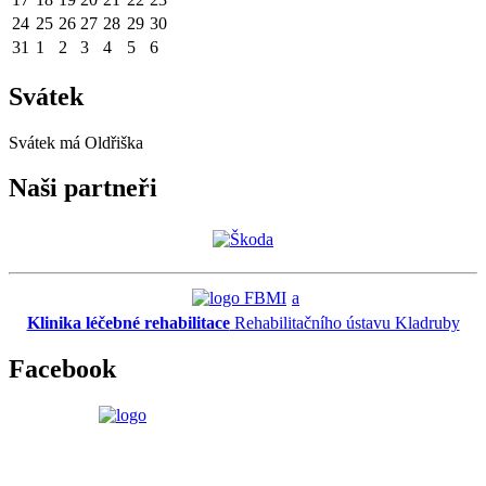
24
25
26
27
28
29
30
31
1
2
3
4
5
6
Svátek
Svátek má
Oldřiška
Naši partneři
a
Klinika léčebné rehabilitace
Rehabilitačního ústavu Kladruby
Facebook