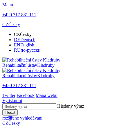
Menu
+420 317 881 111
CZ
Česky
CZ
Česky
DE
Deutsch
EN
English
RU
по-русски
Rehabilitační ústav
Kladruby
Rehabilitační ústav
Kladruby
+420 317 881 111
Twitter
Facebook
Mapa webu
Vytisknout
Hledaný výraz
Hledat
rozšířené vyhledávání
CZ
Česky