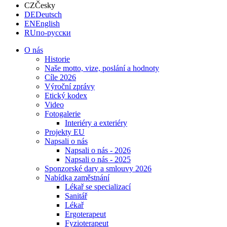
CZ
Česky
DE
Deutsch
EN
English
RU
по-русски
O nás
Historie
Naše motto, vize, poslání a hodnoty
Cíle 2026
Výroční zprávy
Etický kodex
Video
Fotogalerie
Interiéry a exteriéry
Projekty EU
Napsali o nás
Napsali o nás - 2026
Napsali o nás - 2025
Sponzorské dary a smlouvy 2026
Nabídka zaměstnání
Lékař se specializací
Sanitář
Lékař
Ergoterapeut
Fyzioterapeut