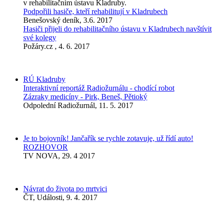
v rehabilitačním ústavu Kladruby.
Podpořili hasiče, kteří rehabilitují v Kladrubech
Benešovský deník, 3.6. 2017
Hasiči přijeli do rehabilitačního ústavu v Kladrubech navštívit
své kolegy
Požáry.cz , 4. 6. 2017
RÚ Kladruby
Interaktivní reportáž Radiožurnálu - chodící robot
Zázraky medicíny - Pirk, Beneš, Pětioký
Odpolední Radiožurnál, 11. 5. 2017
Je to bojovník! Jančařík se rychle zotavuje, už řídí auto!
ROZHOVOR
TV NOVA, 29. 4 2017
Návrat do života po mrtvici
ČT, Události, 9. 4. 2017