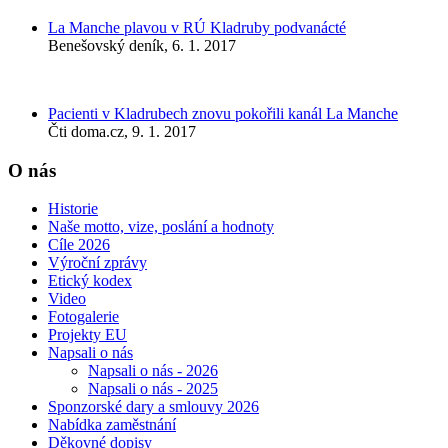
La Manche plavou v RÚ Kladruby podvanácté
Benešovský deník, 6. 1. 2017
Pacienti v Kladrubech znovu pokořili kanál La Manche
Čti doma.cz, 9. 1. 2017
O nás
Historie
Naše motto, vize, poslání a hodnoty
Cíle 2026
Výroční zprávy
Etický kodex
Video
Fotogalerie
Projekty EU
Napsali o nás
Napsali o nás - 2026
Napsali o nás - 2025
Sponzorské dary a smlouvy 2026
Nabídka zaměstnání
Děkovné dopisy