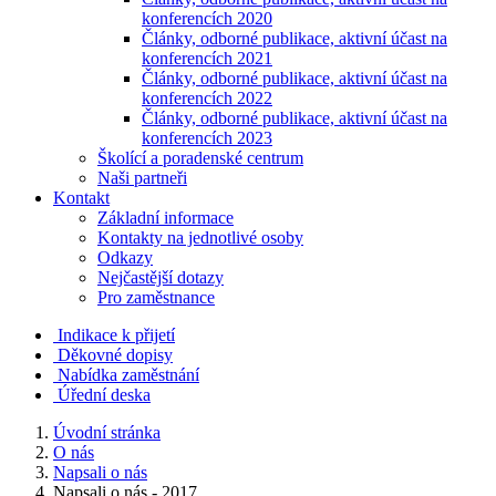
konferencích 2020
Články, odborné publikace, aktivní účast na
konferencích 2021
Články, odborné publikace, aktivní účast na
konferencích 2022
Články, odborné publikace, aktivní účast na
konferencích 2023
Školící a poradenské centrum
Naši partneři
Kontakt
Základní informace
Kontakty na jednotlivé osoby
Odkazy
Nejčastější dotazy
Pro zaměstnance
Indikace k přijetí
Děkovné dopisy
Nabídka zaměstnání
Úřední deska
Úvodní stránka
O nás
Napsali o nás
Napsali o nás - 2017