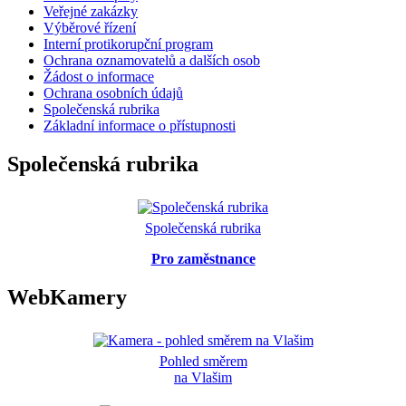
Veřejné zakázky
Výběrové řízení
Interní protikorupční program
Ochrana oznamovatelů a dalších osob
Žádost o informace
Ochrana osobních údajů
Společenská rubrika
Základní informace o přístupnosti
Společenská rubrika
Společenská rubrika
Pro zaměstnance
WebKamery
Pohled směrem
na Vlašim