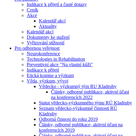
Indikace k přijetí a časté dotazy
Ceník
Akce
Kalendář akcí
Aktuality
Kalendář akcí
Dokumenty ke stažení
Vyřizování stížností
Pro odbornou veřejnost
Neurokonference
Technologies in Rehabilitation
Preventivní akce "Na vlastní kůži"
Indikace k přijetí
Etická komise a výzkum
Věda, výzkum, vývoj
Vědecko - výzkumný tým RU Kladruby
Články, odborné publikace, aktivní účast
na konferencích 2022
Statut vědecko-výzkumného týmu RÚ Kladruby
Seznam vědecko-výzkumné činnosti RÚ
Kladruby
Odborná činnost do roku 2019
Články, odborné publikace, aktivní účast na
konferencích 2019
Články, odborné publikace, aktivní účast na