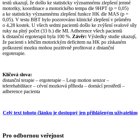
testů ukazují, že došlo ke statisticky významnému zlepšení jemné
motoriky, koordinace a motorického tempa dle 9HPT (p = 0,05)
a ke statisticky významnému zlepšení funkce HK dle MAS (p =
0,05). V testu BBT bylo pozorováno klinické zlepšení v průměru
o 4,28 kostek. U všech sedmi pacientů došlo ke zvýšení svalové síly
ruky na plný počet (33 b.) dle MI. Adherence všech pacientů
k distanční ergoterapii byla 100 %.
Závěr:
Výsledky studie ukazují,
že pacienti s lehčím motorickým deficitem na HK po získaném
poškození mozku mohou pozitivně profitovat z distanční
ergoterapie.
Klíčová slova:
distanční terapie – ergoterapie – Leap motion senzor –
telerehabilitace – cévní mozková příhoda – domácí prostředí –
adherence pacienta
Celý text tohoto článku je dostupný jen přihlášeným uživatelům
Pro odbornou veřejnost