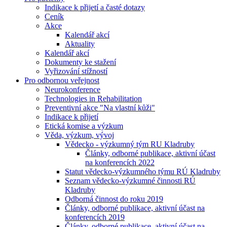
Indikace k přijetí a časté dotazy
Ceník
Akce
Kalendář akcí
Aktuality
Kalendář akcí
Dokumenty ke stažení
Vyřizování stížností
Pro odbornou veřejnost
Neurokonference
Technologies in Rehabilitation
Preventivní akce "Na vlastní kůži"
Indikace k přijetí
Etická komise a výzkum
Věda, výzkum, vývoj
Vědecko - výzkumný tým RU Kladruby
Články, odborné publikace, aktivní účast
na konferencích 2022
Statut vědecko-výzkumného týmu RÚ Kladruby
Seznam vědecko-výzkumné činnosti RÚ
Kladruby
Odborná činnost do roku 2019
Články, odborné publikace, aktivní účast na
konferencích 2019
Články, odborné publikace, aktivní účast na