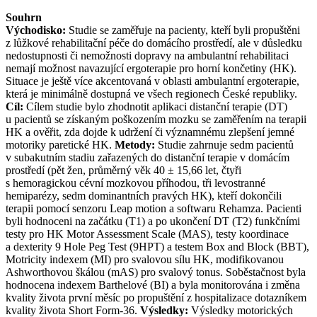
Souhrn
Východisko:
Studie se zaměřuje na pacienty, kteří byli propuštěni
z lůžkové rehabilitační péče do domácího prostředí, ale v důsledku
nedostupnosti či nemožnosti dopravy na ambulantní rehabilitaci
nemají možnost navazující ergoterapie pro horní končetiny (HK).
Situace je ještě více akcentovaná v oblasti ambulantní ergoterapie,
která je minimálně dostupná ve všech regionech České republiky.
Cíl:
Cílem studie bylo zhodnotit aplikaci distanční terapie (DT)
u pacientů se získaným poškozením mozku se zaměřením na terapii
HK a ověřit, zda dojde k udržení či významnému zlepšení jemné
motoriky paretické HK.
Metody:
Studie zahrnuje sedm pacientů
v subakutním stadiu zařazených do distanční terapie v domácím
prostředí (pět žen, průměrný věk 40 ± 15,66 let, čtyři
s hemoragickou cévní mozkovou příhodou, tři levostranné
hemiparézy, sedm dominantních pravých HK), kteří dokončili
terapii pomocí senzoru Leap motion a softwaru Rehamza. Pacienti
byli hodnoceni na začátku (T1) a po ukončení DT (T2) funkčními
testy pro HK Motor Assessment Scale (MAS), testy koordinace
a dexterity 9 Hole Peg Test (9HPT) a testem Box and Block (BBT),
Motricity indexem (MI) pro svalovou sílu HK, modifikovanou
Ashworthovou škálou (mAS) pro svalový tonus. Soběstačnost byla
hodnocena indexem Barthelové (BI) a byla monitorována i změna
kvality života první měsíc po propuštění z hospitalizace dotazníkem
kvality života Short Form-36.
Výsledky:
Výsledky motorických