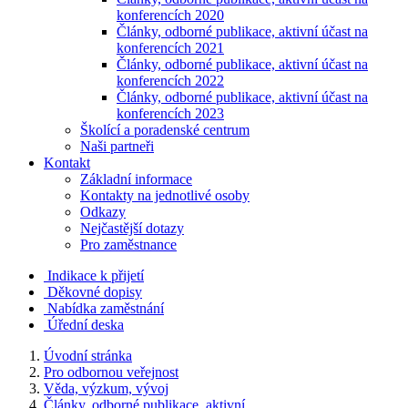
konferencích 2020
Články, odborné publikace, aktivní účast na
konferencích 2021
Články, odborné publikace, aktivní účast na
konferencích 2022
Články, odborné publikace, aktivní účast na
konferencích 2023
Školící a poradenské centrum
Naši partneři
Kontakt
Základní informace
Kontakty na jednotlivé osoby
Odkazy
Nejčastější dotazy
Pro zaměstnance
Indikace k přijetí
Děkovné dopisy
Nabídka zaměstnání
Úřední deska
Úvodní stránka
Pro odbornou veřejnost
Věda, výzkum, vývoj
Články, odborné publikace, aktivní...