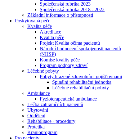
Společenská rubrika 2023
Společenská rubrika 2018 - 2022
Základní informace o přístupnosti
Poskytovaná péče
Kvalita péče
Akreditace
Kvalita péče
Projekt Kvalita očima pacientů
Národní hodnocení spokojenosti pacientů
(NHSP)
Komise kvality péče
Program podpory zdraví
Léčebné pobyty
Pobyty hrazené zdravotními pojišťovnami
Spinální rehabilitační jednotka
Léčebné rehabilitační pobyty
Ambulance
Fyzioterapeutická ambulance
Léčba zahraničních pacientů
Ubytování
Oddělení
Rehabilitace - procedury
Protetika
Kranioprogram
Pro pacienty