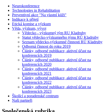
Neurokonference
Technologies in Rehabilitation
Preventivní akce "Na vlastní kůži"
Indikace k přijetí
Etická komise a výzkum
Věda, výzkum, vývoj
Vědecko - výzkumný tým RU Kladruby
Statut vědecko-výzkumného týmu RÚ Kladruby
Seznam vědecko-výzkumné činnosti RÚ Kladruby
Odborná činnost do roku 2019
Články, odborné publikace, aktivní účast na
konferencích 2019
Články, odborné publikace, aktivní účast na
konferencích 2020
Články, odborné publikace, aktivní účast na
konferencích 2021
Články, odborné publikace, aktivní účast na
konferencích 2022
Články, odborné publikace, aktivní účast na
konferencích 2023
Školící a poradenské centrum
Naši partneři
Společenská rubrika