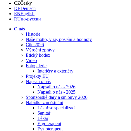
CZ
Česky
DE
Deutsch
EN
English
RU
по-русски
O nás
Historie
Naše motto, vize, poslání a hodnoty
Cíle 2026
Výroční zprávy
Etický kodex
Video
Fotogalerie
Interiéry a exteriéry
Projekty EU
Napsali o nás
Napsali o nás - 2026
Napsali o nás - 2025
Sponzorské dary a smlouvy 2026
Nabídka zaměstnání
Lékař se specializací
Sanitář
Lékař
Ergoterapeut
Fyzioterapeut