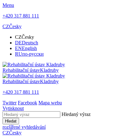
Menu
+420 317 881 111
CZ
Česky
CZ
Česky
DE
Deutsch
EN
English
RU
по-русски
Rehabilitační ústav
Kladruby
Rehabilitační ústav
Kladruby
+420 317 881 111
Twitter
Facebook
Mapa webu
Vytisknout
Hledaný výraz
Hledat
rozšířené vyhledávání
CZ
Česky