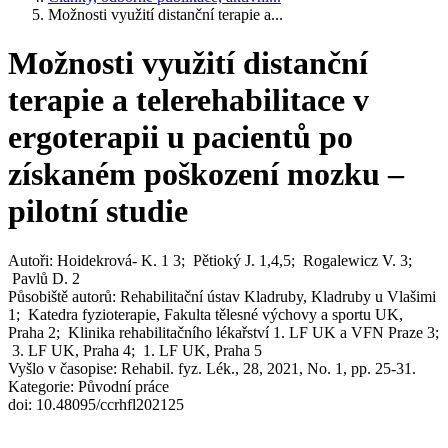
Možnosti využití distanční terapie a...
Možnosti využití distanční
terapie a telerehabilitace v
ergoterapii u pacientů po
získaném poškození mozku –
pilotní studie
Autoři: Hoidekrová- K. 1 3; Pětioký J. 1,4,5; Rogalewicz V. 3;
Pavlů D. 2
Působiště autorů: Rehabilitační ústav Kladruby, Kladruby u Vlašimi
1; Katedra fyzioterapie, Fakulta tělesné výchovy a sportu UK,
Praha 2; Klinika rehabilitačního lékařství 1. LF UK a VFN Praze 3;
3. LF UK, Praha 4; 1. LF UK, Praha 5
Vyšlo v časopise: Rehabil. fyz. Lék., 28, 2021, No. 1, pp. 25-31.
Kategorie: Původní práce
doi: 10.48095/ccrhfl202125