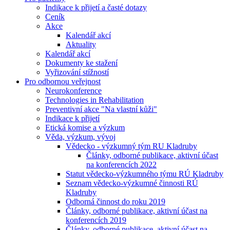
Indikace k přijetí a časté dotazy
Ceník
Akce
Kalendář akcí
Aktuality
Kalendář akcí
Dokumenty ke stažení
Vyřizování stížností
Pro odbornou veřejnost
Neurokonference
Technologies in Rehabilitation
Preventivní akce "Na vlastní kůži"
Indikace k přijetí
Etická komise a výzkum
Věda, výzkum, vývoj
Vědecko - výzkumný tým RU Kladruby
Články, odborné publikace, aktivní účast
na konferencích 2022
Statut vědecko-výzkumného týmu RÚ Kladruby
Seznam vědecko-výzkumné činnosti RÚ
Kladruby
Odborná činnost do roku 2019
Články, odborné publikace, aktivní účast na
konferencích 2019
Články, odborné publikace, aktivní účast na