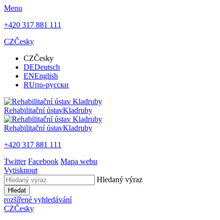
Menu
+420 317 881 111
CZ
Česky
CZ
Česky
DE
Deutsch
EN
English
RU
по-русски
Rehabilitační ústav
Kladruby
Rehabilitační ústav
Kladruby
+420 317 881 111
Twitter
Facebook
Mapa webu
Vytisknout
Hledaný výraz
Hledat
rozšířené vyhledávání
CZ
Česky