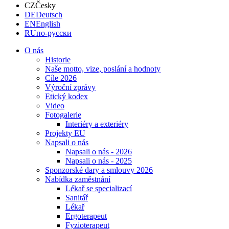
CZ
Česky
DE
Deutsch
EN
English
RU
по-русски
O nás
Historie
Naše motto, vize, poslání a hodnoty
Cíle 2026
Výroční zprávy
Etický kodex
Video
Fotogalerie
Interiéry a exteriéry
Projekty EU
Napsali o nás
Napsali o nás - 2026
Napsali o nás - 2025
Sponzorské dary a smlouvy 2026
Nabídka zaměstnání
Lékař se specializací
Sanitář
Lékař
Ergoterapeut
Fyzioterapeut