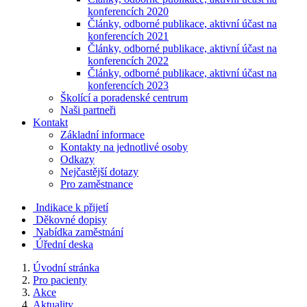
konferencích 2020
Články, odborné publikace, aktivní účast na
konferencích 2021
Články, odborné publikace, aktivní účast na
konferencích 2022
Články, odborné publikace, aktivní účast na
konferencích 2023
Školící a poradenské centrum
Naši partneři
Kontakt
Základní informace
Kontakty na jednotlivé osoby
Odkazy
Nejčastější dotazy
Pro zaměstnance
Indikace k přijetí
Děkovné dopisy
Nabídka zaměstnání
Úřední deska
Úvodní stránka
Pro pacienty
Akce
Aktuality