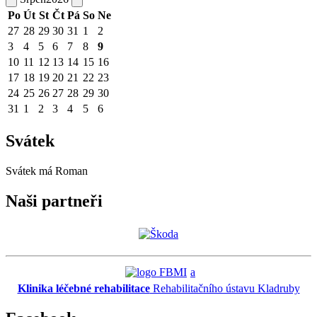
Po
Út
St
Čt
Pá
So
Ne
27
28
29
30
31
1
2
3
4
5
6
7
8
9
10
11
12
13
14
15
16
17
18
19
20
21
22
23
24
25
26
27
28
29
30
31
1
2
3
4
5
6
Svátek
Svátek má
Roman
Naši partneři
a
Klinika léčebné rehabilitace
Rehabilitačního ústavu Kladruby