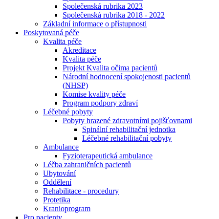
Společenská rubrika 2023
Společenská rubrika 2018 - 2022
Základní informace o přístupnosti
Poskytovaná péče
Kvalita péče
Akreditace
Kvalita péče
Projekt Kvalita očima pacientů
Národní hodnocení spokojenosti pacientů
(NHSP)
Komise kvality péče
Program podpory zdraví
Léčebné pobyty
Pobyty hrazené zdravotními pojišťovnami
Spinální rehabilitační jednotka
Léčebné rehabilitační pobyty
Ambulance
Fyzioterapeutická ambulance
Léčba zahraničních pacientů
Ubytování
Oddělení
Rehabilitace - procedury
Protetika
Kranioprogram
Pro pacienty